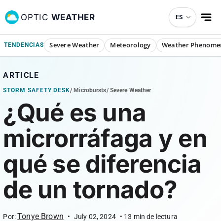
OPTIC
WEATHER
ES
Severe Weather
Meteorology
Weather Phenome
TENDENCIAS
ARTICLE
STORM SAFETY DESK
/
Microbursts
/
Severe Weather
¿Qué es una
microrráfaga y en
qué se diferencia
de un tornado?
Tonye Brown
Por:
•
July 02, 2024
•
13
min de lectura