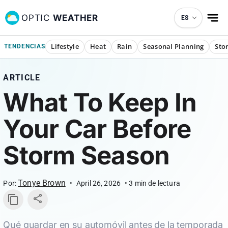
OPTIC
WEATHER
ES
Lifestyle
Heat
Rain
Seasonal Planning
Sto
TENDENCIAS
ARTICLE
What To Keep In
Your Car Before
Storm Season
Tonye Brown
Por:
•
April 26, 2026
•
3
min de lectura
Qué guardar en su automóvil antes de la temporada