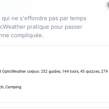
é qui ne s'effondre pas par temps
icWeather pratique pour passer
enne compliquée.
nt OpticWeather corpus:
252 guides, 144 tools, 45 quizzes, 279
each, Camping
.