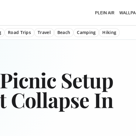
PLEIN AIR
WALLPA
g
Road Trips
Travel
Beach
Camping
Hiking
icnic Setup
 Collapse In