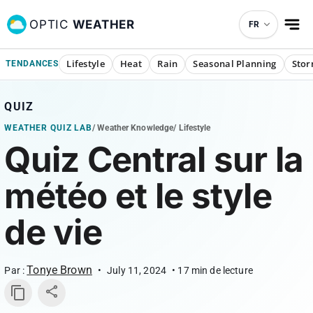
OPTIC
WEATHER
FR
Lifestyle
Heat
Rain
Seasonal Planning
Sto
TENDANCES
QUIZ
WEATHER QUIZ LAB
/
Weather Knowledge
/
Lifestyle
Quiz Central sur la
météo et le style
de vie
Tonye Brown
Par :
•
July 11, 2024
•
17
min de lecture