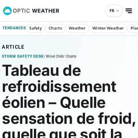
OPTIC
WEATHER
FR
Safety
Charts
Weather
Winter Weather
Pla
TENDANCES
ARTICLE
STORM SAFETY DESK
/
Wind Chill
/
Charts
Tableau de
refroidissement
éolien – Quelle
sensation de froid,
quelle que soit la