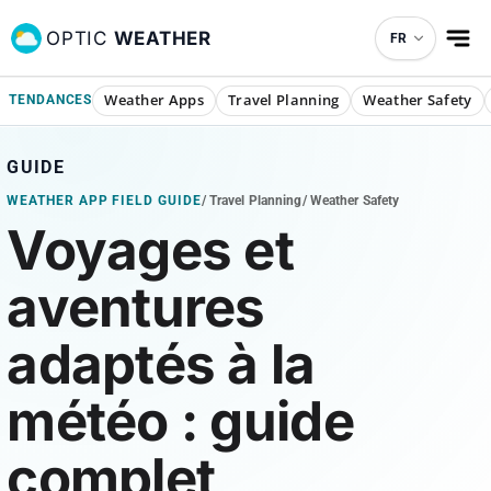
OPTIC
WEATHER
FR
Weather Apps
Travel Planning
Weather Safety
TENDANCES
GUIDE
WEATHER APP FIELD GUIDE
/
Travel Planning
/
Weather Safety
Voyages et
aventures
adaptés à la
météo : guide
complet