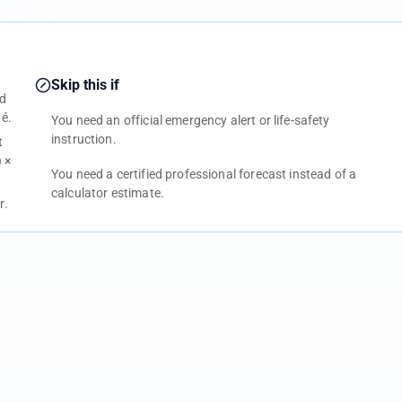
Skip this if
nd
é.
You need an official emergency alert or life-safety
instruction.
t
 ×
You need a certified professional forecast instead of a
calculator estimate.
r.