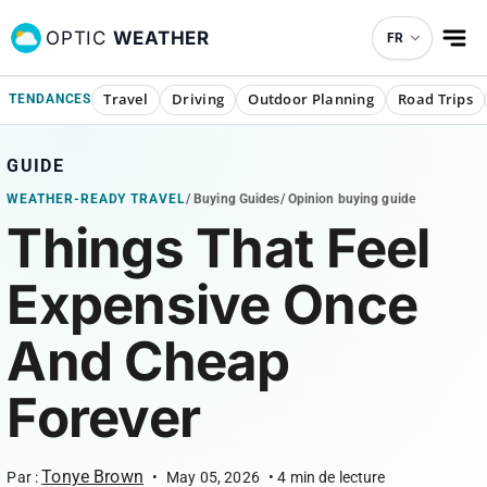
OPTIC
WEATHER
FR
Travel
Driving
Outdoor Planning
Road Trips
TENDANCES
GUIDE
WEATHER-READY TRAVEL
/
Buying Guides
/
Opinion buying guide
Things That Feel
Expensive Once
And Cheap
Forever
Tonye Brown
Par :
•
May 05, 2026
•
4
min de lecture